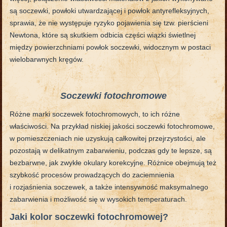
są soczewki, powłoki utwardzającej i powłok antyrefleksyjnych,
sprawia, że nie występuje ryzyko pojawienia się tzw. pierścieni
Newtona, które są skutkiem odbicia części wiązki świetlnej
między powierzchniami powłok soczewki, widocznym w postaci
wielobarwnych kręgów.
Soczewki fotochromowe
Różne marki soczewek fotochromowych, to ich różne
właściwości. Na przykład niskiej jakości soczewki fotochromowe,
w pomieszczeniach nie uzyskują całkowitej przejrzystości, ale
pozostają w delikatnym zabarwieniu, podczas gdy te lepsze, są
bezbarwne, jak zwykłe okulary korekcyjne. Różnice obejmują też
szybkość procesów prowadzących do zaciemnienia
i rozjaśnienia soczewek, a także intensywność maksymalnego
zabarwienia i możliwość się w wysokich temperaturach.
Jaki kolor soczewki fotochromowej?