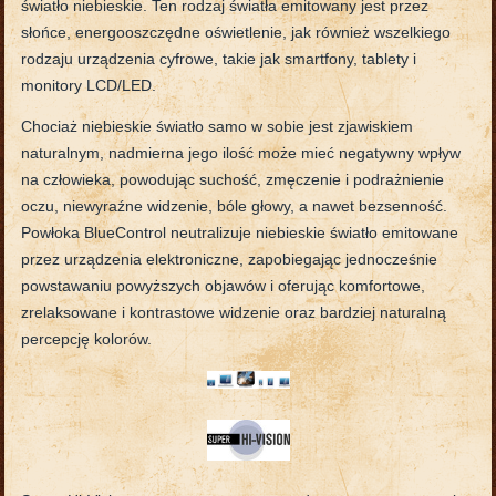
światło niebieskie. Ten rodzaj światła emitowany jest przez
słońce, energooszczędne oświetlenie, jak również wszelkiego
rodzaju urządzenia cyfrowe, takie jak smartfony, tablety i
monitory LCD/LED.
Chociaż niebieskie światło samo w sobie jest zjawiskiem
naturalnym, nadmierna jego ilość może mieć negatywny wpływ
na człowieka, powodując suchość, zmęczenie i podrażnienie
oczu, niewyraźne widzenie, bóle głowy, a nawet bezsenność.
Powłoka BlueControl neutralizuje niebieskie światło emitowane
przez urządzenia elektroniczne, zapobiegając jednocześnie
powstawaniu powyższych objawów i oferując komfortowe,
zrelaksowane i kontrastowe widzenie oraz bardziej naturalną
percepcję kolorów.